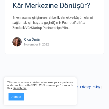
Kâr Merkezine Dönüşür?
Erken aşama girişimlere rehberlik etmek ve büyümelerini
sağlamak için hayata geçirdiğimiz FounderPath'te,
Zendesk VC/Startup Partnerships Yön…
Olca Ömür
November 8, 2022
This website uses cookies to improve your experience
and complies with GDPR. We'll assume you're ok with
© 2026 - Founder Path - in partnership with
helo!
-
Privacy Policy
|
this.
Read More
Terms of Service
|
Cookie Policy
Accept